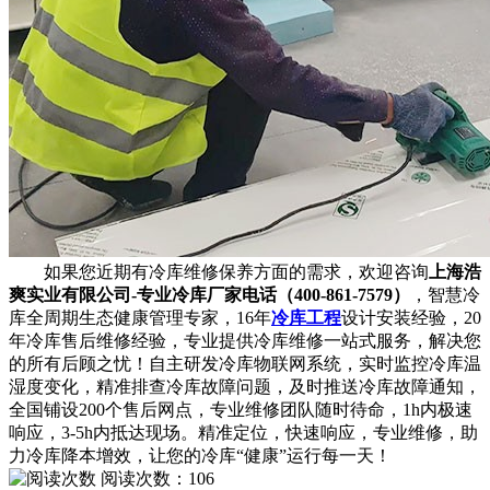
如果您近期有冷库维修保养方面的需求，欢迎咨询
上海浩
爽实业有限公司-专业冷库厂家电话（400-861-7579）
，智慧冷
库全周期生态健康管理专家，16年
冷库工程
设计安装经验，20
年冷库售后维修经验，专业提供冷库维修一站式服务，解决您
的所有后顾之忧！自主研发冷库物联网系统，实时监控冷库温
湿度变化，精准排查冷库故障问题，及时推送冷库故障通知，
全国铺设200个售后网点，专业维修团队随时待命，1h内极速
响应，3-5h内抵达现场。精准定位，快速响应，专业维修，助
力冷库降本增效，让您的冷库“健康”运行每一天！
阅读次数：
106