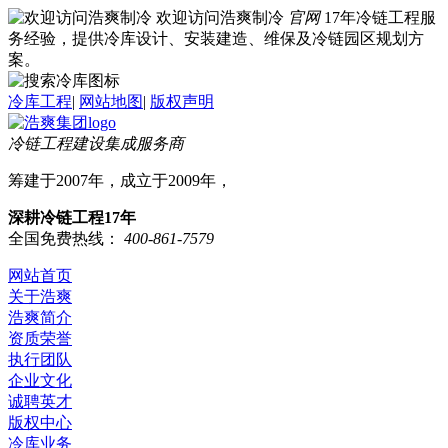
欢迎访问浩爽制冷
官网
17年冷链工程服
务经验，提供冷库设计、安装建造、维保及冷链园区规划方
案。
冷库工程
|
网站地图
|
版权声明
冷链工程建设集成服务商
筹建于2007年，成立于2009年，
深耕冷链工程17年
全国免费热线：
400-861-7579
网站首页
关于浩爽
浩爽简介
资质荣誉
执行团队
企业文化
诚聘英才
版权中心
冷库业务