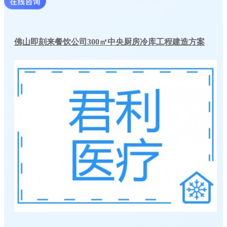
佛山即刻来餐饮公司300㎡中央厨房冷库工程建造方案