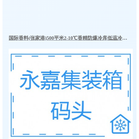
国际香料(张家港)500平米2-10℃香精防爆冷库低温冷藏室工程建造方案