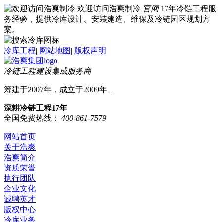
欢迎访问浩爽制冷
官网
17年冷链工程服
务经验，提供冷库设计、安装建造、维保及冷链园区规划方
案。
冷库工程
|
网站地图
|
版权声明
冷链工程建设集成服务商
筹建于2007年，成立于2009年，
深耕冷链工程17年
全国免费热线：
400-861-7579
网站首页
关于浩爽
浩爽简介
资质荣誉
执行团队
企业文化
诚聘英才
版权中心
冷库业务