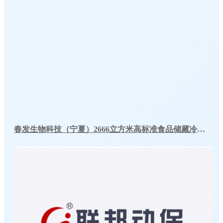
春发生物科技（宁夏）2666立方米高标准食品储藏冷库工程案例