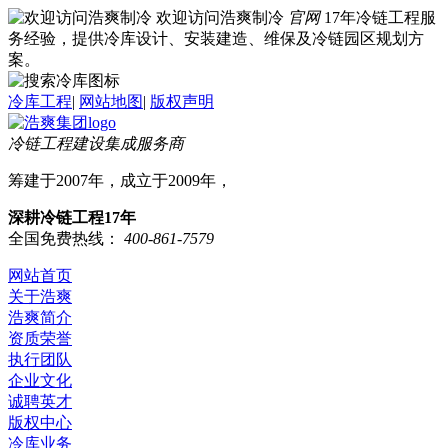
欢迎访问浩爽制冷
官网
17年冷链工程服
务经验，提供冷库设计、安装建造、维保及冷链园区规划方
案。
冷库工程
|
网站地图
|
版权声明
冷链工程建设集成服务商
筹建于2007年，成立于2009年，
深耕冷链工程17年
全国免费热线：
400-861-7579
网站首页
关于浩爽
浩爽简介
资质荣誉
执行团队
企业文化
诚聘英才
版权中心
冷库业务