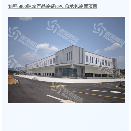
迪拜5000吨农产品冷链EPC总承包冷库项目