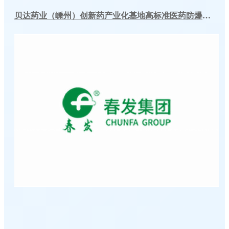
贝达药业（嵊州）创新药产业化基地高标准医药防爆冷库建造工程案例