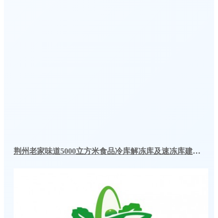
荆州老家味道5000立方米食品冷库解冻库及速冻库建造一体化案例