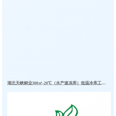
湖北天峡鲟业300㎡-20℃（水产速冻库）低温冷库工程建造案例