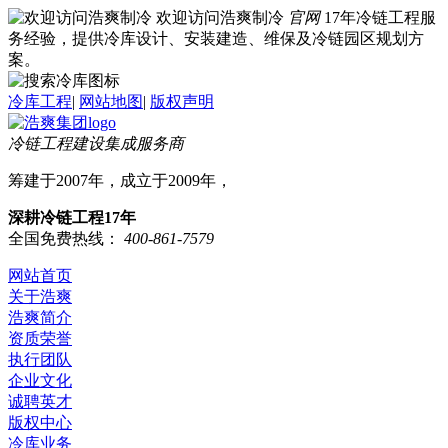
欢迎访问浩爽制冷
官网
17年冷链工程服
务经验，提供冷库设计、安装建造、维保及冷链园区规划方
案。
冷库工程
|
网站地图
|
版权声明
冷链工程建设集成服务商
筹建于2007年，成立于2009年，
深耕冷链工程17年
全国免费热线：
400-861-7579
网站首页
关于浩爽
浩爽简介
资质荣誉
执行团队
企业文化
诚聘英才
版权中心
冷库业务