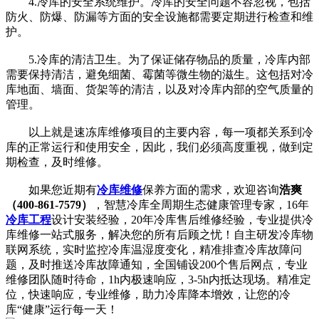
4.冷库的安全系统维护。冷库的安全问题不容忽视，包括
防火、防爆、防漏等方面的安全设施都需要定期进行检查和维
护。
5.冷库的清洁卫生。为了保证储存物品的质量，冷库内部
需要保持清洁，避免细菌、霉菌等微生物的滋生。这包括对冷
库地面、墙面、货架等的清洁，以及对冷库内部的空气质量的
管理。
以上就是速冻库维修项目的主要内容，每一项都关系到冷
库的正常运行和使用安全，因此，我们必须高度重视，做到定
期检查，及时维修。
如果您近期有
冷库维修
保养方面的需求，欢迎咨询
浩爽
（400-861-7579）
，智慧冷库全周期生态健康管理专家，16年
冷库工程
设计安装经验，20年冷库售后维修经验，专业提供冷
库维修一站式服务，解决您的所有后顾之忧！自主研发冷库物
联网系统，实时监控冷库温湿度变化，精准排查冷库故障问
题，及时推送冷库故障通知，全国铺设200个售后网点，专业
维修团队随时待命，1h内极速响应，3-5h内抵达现场。精准定
位，快速响应，专业维修，助力冷库降本增效，让您的冷
库“健康”运行每一天！