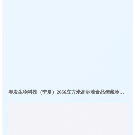
春发生物科技（宁夏）2666立方米高标准食品储藏冷库工程案例