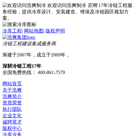
欢迎访问浩爽制冷
官网
17年冷链工程服
务经验，提供冷库设计、安装建造、维保及冷链园区规划方
案。
冷库工程
|
网站地图
|
版权声明
冷链工程建设集成服务商
筹建于2007年，成立于2009年，
深耕冷链工程17年
全国免费热线：
400-861-7579
网站首页
关于浩爽
浩爽简介
资质荣誉
执行团队
企业文化
诚聘英才
版权中心
冷库业务