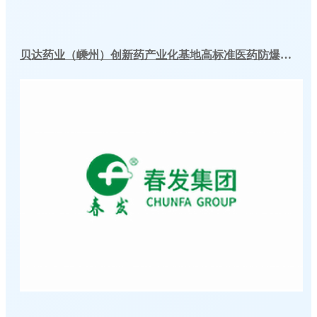
贝达药业（嵊州）创新药产业化基地高标准医药防爆冷库建造工程案例