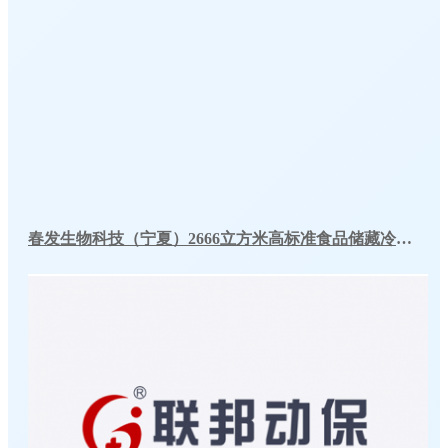
春发生物科技（宁夏）2666立方米高标准食品储藏冷库工程案例