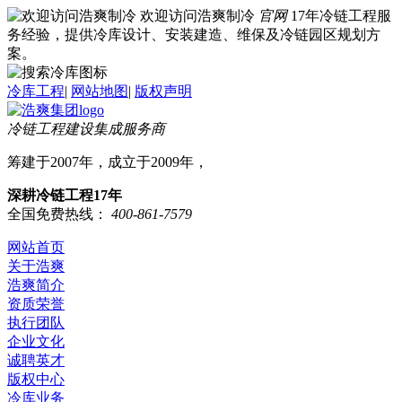
欢迎访问浩爽制冷
官网
17年冷链工程服
务经验，提供冷库设计、安装建造、维保及冷链园区规划方
案。
冷库工程
|
网站地图
|
版权声明
冷链工程建设集成服务商
筹建于2007年，成立于2009年，
深耕冷链工程17年
全国免费热线：
400-861-7579
网站首页
关于浩爽
浩爽简介
资质荣誉
执行团队
企业文化
诚聘英才
版权中心
冷库业务