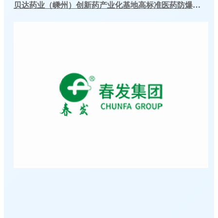
贝达药业（嵊州）创新药产业化基地高标准医药防爆冷库建造工程案例