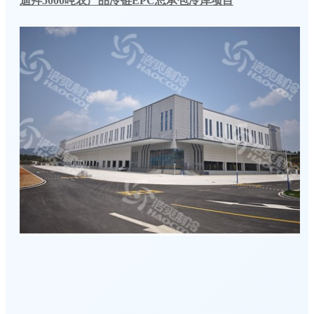
迪拜5000吨农产品冷链EPC总承包冷库项目