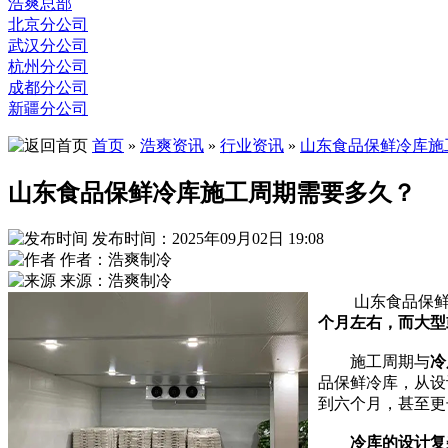
浩爽总部
北京分公司
武汉分公司
杭州分公司
成都分公司
新疆分公司
首页
»
浩爽资讯
»
行业资讯
»
山东食品保鲜冷库施
山东食品保鲜冷库施工周期需要多久？
发布时间：2025年09月02日 19:08
作者：浩爽制冷
来源：浩爽制冷
山东食品保鲜冷
个月左右，而大型
施工周期与
冷
品保鲜冷库，从设
到六个月，甚至更
冷库的设计复