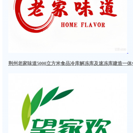
荆州老家味道5000立方米食品冷库解冻库及速冻库建造一体