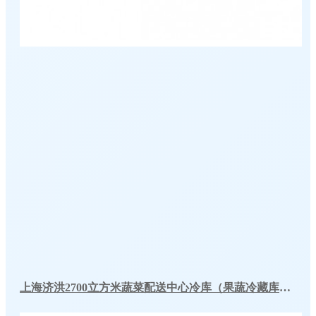
上海济洪2700立方米蔬菜配送中心冷库（果蔬冷藏库）工程