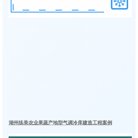
湖州练美农业果蔬产地型气调冷库建造工程案例