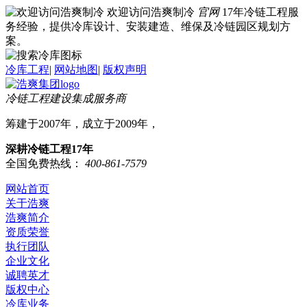
欢迎访问浩爽制冷
官网
17年冷链工程服
务经验，提供冷库设计、安装建造、维保及冷链园区规划方
案。
冷库工程
|
网站地图
|
版权声明
冷链工程建设集成服务商
筹建于2007年，成立于2009年，
深耕冷链工程17年
全国免费热线：
400-861-7579
网站首页
关于浩爽
浩爽简介
资质荣誉
执行团队
企业文化
诚聘英才
版权中心
冷库业务