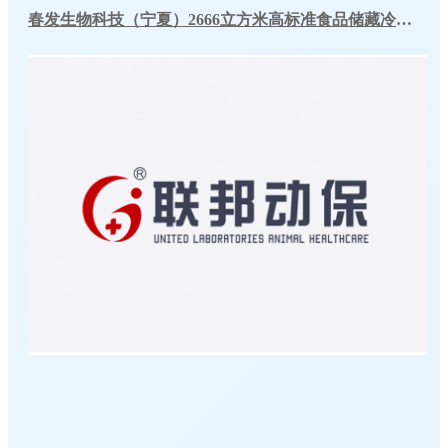
春发生物科技（宁夏）2666立方米高标准食品储藏冷库工程案例