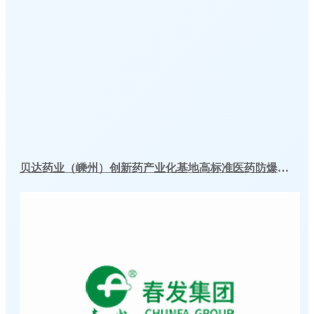
贝达药业（嵊州）创新药产业化基地高标准医药防爆冷库建造工程案例