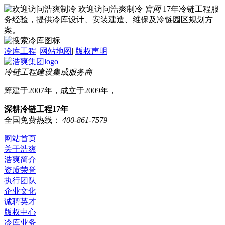
欢迎访问浩爽制冷
官网
17年冷链工程服
务经验，提供冷库设计、安装建造、维保及冷链园区规划方
案。
冷库工程
|
网站地图
|
版权声明
冷链工程建设集成服务商
筹建于2007年，成立于2009年，
深耕冷链工程17年
全国免费热线：
400-861-7579
网站首页
关于浩爽
浩爽简介
资质荣誉
执行团队
企业文化
诚聘英才
版权中心
冷库业务