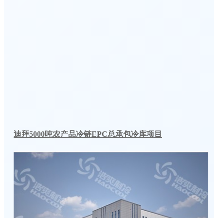
迪拜5000吨农产品冷链EPC总承包冷库项目