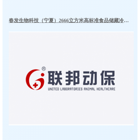
春发生物科技（宁夏）2666立方米高标准食品储藏冷库工程案例