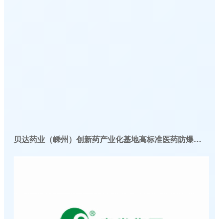
贝达药业（嵊州）创新药产业化基地高标准医药防爆冷库建造工程案例