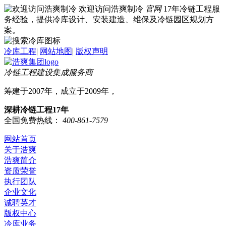
欢迎访问浩爽制冷
官网
17年冷链工程服
务经验，提供冷库设计、安装建造、维保及冷链园区规划方
案。
冷库工程
|
网站地图
|
版权声明
冷链工程建设集成服务商
筹建于2007年，成立于2009年，
深耕冷链工程17年
全国免费热线：
400-861-7579
网站首页
关于浩爽
浩爽简介
资质荣誉
执行团队
企业文化
诚聘英才
版权中心
冷库业务