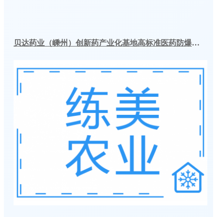
贝达药业（嵊州）创新药产业化基地高标准医药防爆冷库建造工程案例