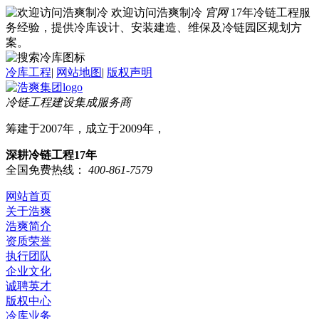
欢迎访问浩爽制冷
官网
17年冷链工程服
务经验，提供冷库设计、安装建造、维保及冷链园区规划方
案。
冷库工程
|
网站地图
|
版权声明
冷链工程建设集成服务商
筹建于2007年，成立于2009年，
深耕冷链工程17年
全国免费热线：
400-861-7579
网站首页
关于浩爽
浩爽简介
资质荣誉
执行团队
企业文化
诚聘英才
版权中心
冷库业务