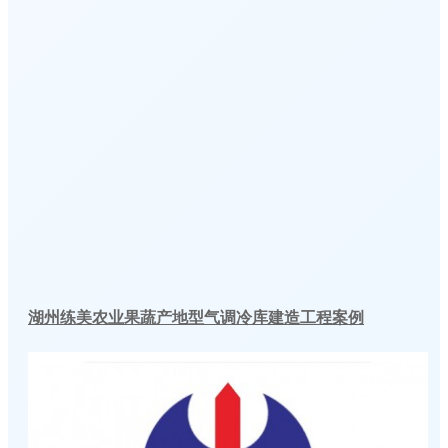
湖州练美农业果蔬产地型气调冷库建造工程案例