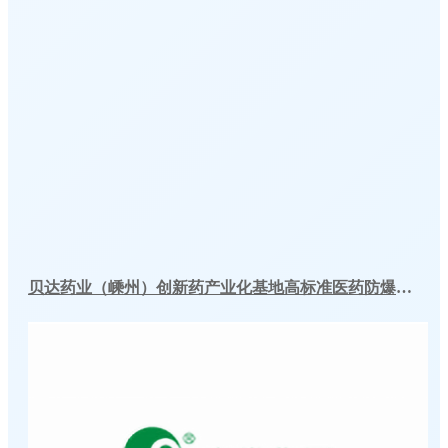
贝达药业（嵊州）创新药产业化基地高标准医药防爆冷库建造工程案例