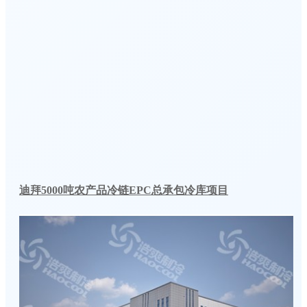
迪拜5000吨农产品冷链EPC总承包冷库项目