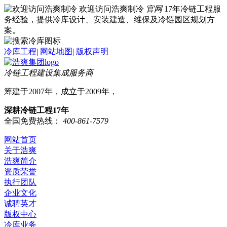
欢迎访问浩爽制冷
官网
17年冷链工程服
务经验，提供冷库设计、安装建造、维保及冷链园区规划方
案。
冷库工程
|
网站地图
|
版权声明
冷链工程建设集成服务商
筹建于2007年，成立于2009年，
深耕冷链工程17年
全国免费热线：
400-861-7579
网站首页
关于浩爽
浩爽简介
资质荣誉
执行团队
企业文化
诚聘英才
版权中心
冷库业务