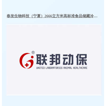
春发生物科技（宁夏）2666立方米高标准食品储藏冷库工程案例