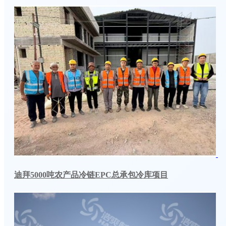
迪拜5000吨农产品冷链EPC总承包冷库项目