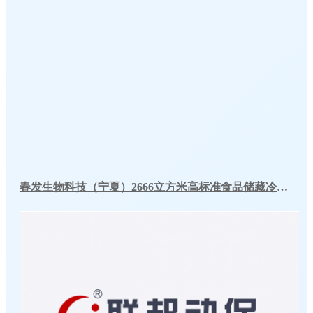
春发生物科技（宁夏）2666立方米高标准食品储藏冷库工程案例