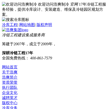
欢迎访问浩爽制冷
官网
17年冷链工程服
务经验，提供冷库设计、安装建造、维保及冷链园区规划方
案。
冷库工程
|
网站地图
|
版权声明
冷链工程建设集成服务商
筹建于2007年，成立于2009年，
深耕冷链工程17年
全国免费热线：
400-861-7579
网站首页
关于浩爽
浩爽简介
资质荣誉
执行团队
企业文化
诚聘英才
版权中心
冷库业务