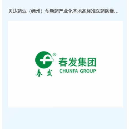
贝达药业（嵊州）创新药产业化基地高标准医药防爆冷库建造工程案例