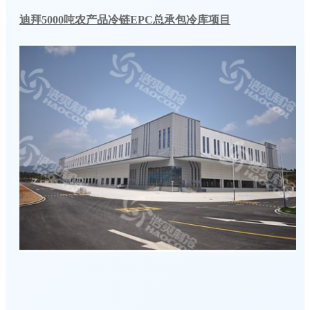
迪拜5000吨农产品冷链EPC总承包冷库项目