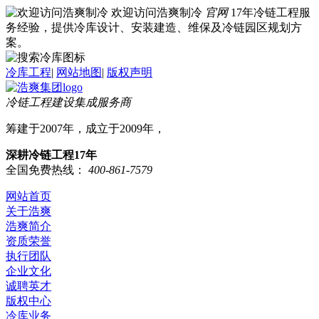
欢迎访问浩爽制冷
官网
17年冷链工程服
务经验，提供冷库设计、安装建造、维保及冷链园区规划方
案。
冷库工程
|
网站地图
|
版权声明
冷链工程建设集成服务商
筹建于2007年，成立于2009年，
深耕冷链工程17年
全国免费热线：
400-861-7579
网站首页
关于浩爽
浩爽简介
资质荣誉
执行团队
企业文化
诚聘英才
版权中心
冷库业务