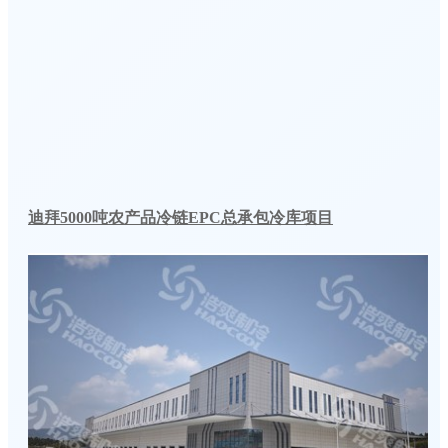
迪拜5000吨农产品冷链EPC总承包冷库项目