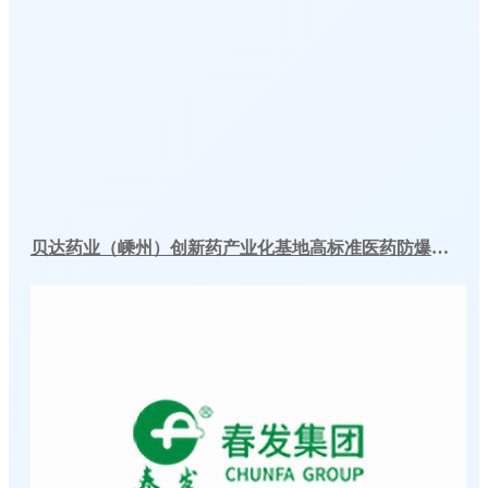
贝达药业（嵊州）创新药产业化基地高标准医药防爆冷库建造工程案例