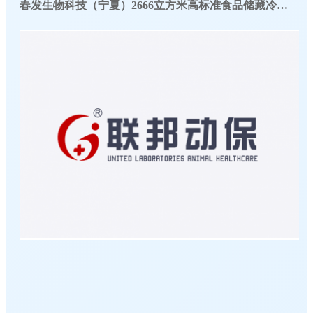
春发生物科技（宁夏）2666立方米高标准食品储藏冷库工程案例