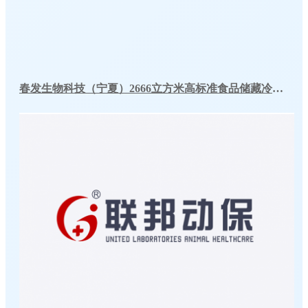
春发生物科技（宁夏）2666立方米高标准食品储藏冷库工程案例