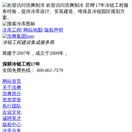
欢迎访问浩爽制冷
官网
17年冷链工程服
务经验，提供冷库设计、安装建造、维保及冷链园区规划方
案。
冷库工程
|
网站地图
|
版权声明
冷链工程建设集成服务商
筹建于2007年，成立于2009年，
深耕冷链工程17年
全国免费热线：
400-861-7579
网站首页
关于浩爽
浩爽简介
资质荣誉
执行团队
企业文化
诚聘英才
版权中心
冷库业务