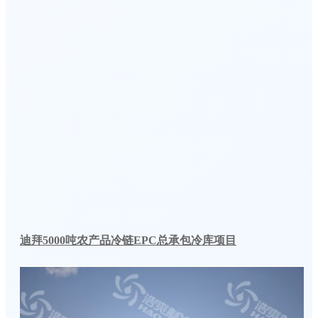
迪拜5000吨农产品冷链EPC总承包冷库项目