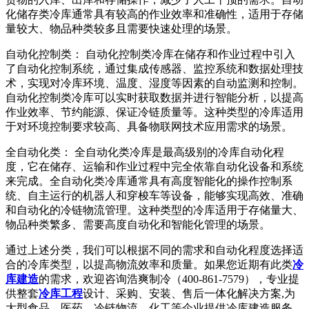
化储存类冷库通常具有较高的作业效率和准确性，适用于存储
量较大、物品种类较多且需要快速处理的场景。
自动化控制类： 自动化控制类冷库在储存和作业过程中引入
了自动化控制系统，通过集成传感器、监控系统和数据处理技
术，实现对冷库环境、温度、湿度等因素的自动监测和控制。
自动化控制类冷库可以实时获取数据并进行智能分析，以提高
作业效率、节约能源、保证冷链质量等。这种类型的冷库适用
于对环境控制要求较高、具备物联网技术应用需求的场景。
全自动化类： 全自动化类冷库是最高级别的冷库自动化程
度，它在储存、运输和作业过程中完全依靠自动化设备和系统
来完成。全自动化类冷库通常具有高度智能化的操作控制系
统、自主运行的机器人和穿梭车等设备，能够实现高效、准确
和自动化的冷链物流管理。这种类型的冷库适用于存储量大、
物品种类繁多、需要高度自动化和智能化管理的场景。
通过上述分类，我们可以根据不同的需求和自动化程度选择适
合的冷库类型，以提高物流效率和质量。如果您近期有此类
冷
库建造
的需求，欢迎咨询浩爽制冷（400-861-7579），专业提
供整套
冷库工程
设计、采购、安装、售后一体化解决方案,为
大型食品、医药、冷链物流、化工等企业提供冷库建造服务。