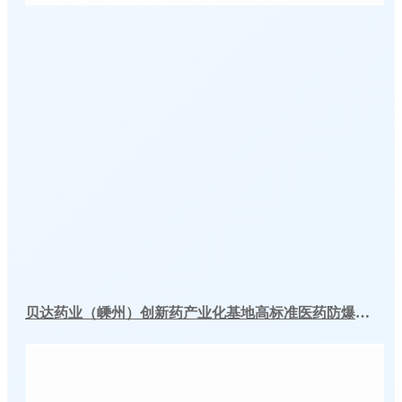
贝达药业（嵊州）创新药产业化基地高标准医药防爆冷库建造工程案例