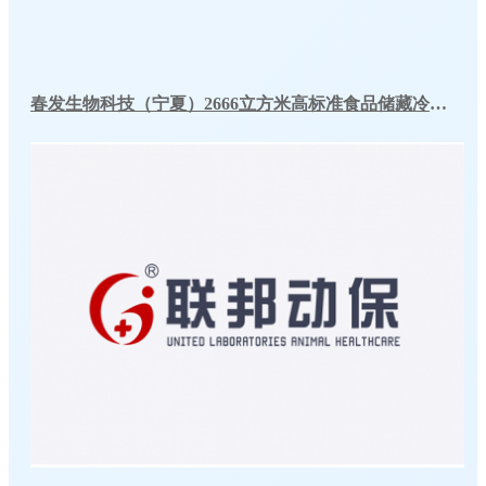
春发生物科技（宁夏）2666立方米高标准食品储藏冷库工程案例