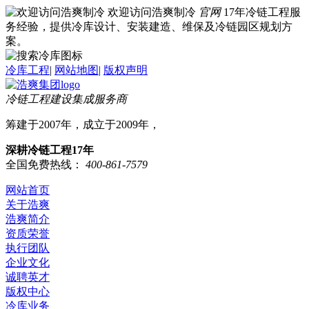
欢迎访问浩爽制冷
官网
17年冷链工程服
务经验，提供冷库设计、安装建造、维保及冷链园区规划方
案。
冷库工程
|
网站地图
|
版权声明
冷链工程建设集成服务商
筹建于2007年，成立于2009年，
深耕冷链工程17年
全国免费热线：
400-861-7579
网站首页
关于浩爽
浩爽简介
资质荣誉
执行团队
企业文化
诚聘英才
版权中心
冷库业务