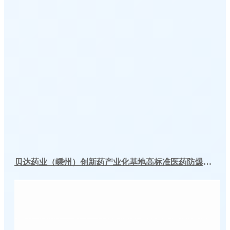
贝达药业（嵊州）创新药产业化基地高标准医药防爆冷库建造工程案例