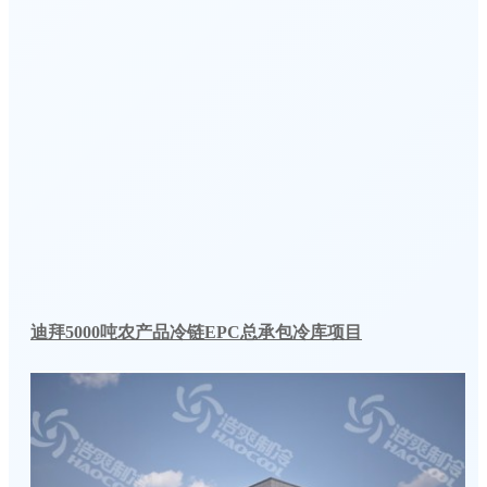
迪拜5000吨农产品冷链EPC总承包冷库项目