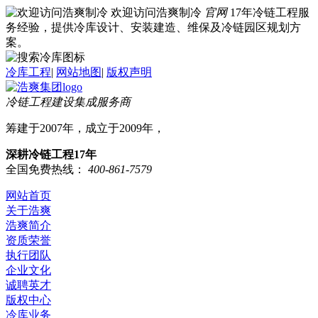
欢迎访问浩爽制冷
官网
17年冷链工程服
务经验，提供冷库设计、安装建造、维保及冷链园区规划方
案。
冷库工程
|
网站地图
|
版权声明
冷链工程建设集成服务商
筹建于2007年，成立于2009年，
深耕冷链工程17年
全国免费热线：
400-861-7579
网站首页
关于浩爽
浩爽简介
资质荣誉
执行团队
企业文化
诚聘英才
版权中心
冷库业务