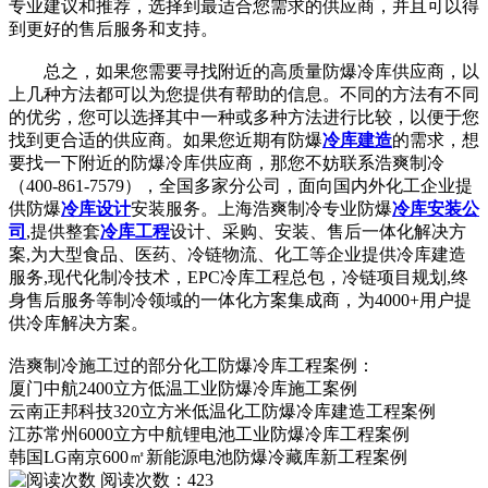
专业建议和推荐，选择到最适合您需求的供应商，并且可以得
到更好的售后服务和支持。
总之，如果您需要寻找附近的高质量防爆冷库供应商，以
上几种方法都可以为您提供有帮助的信息。不同的方法有不同
的优劣，您可以选择其中一种或多种方法进行比较，以便于您
找到更合适的供应商。如果您近期有防爆
冷库建造
的需求，想
要找一下附近的防爆冷库供应商，那您不妨联系浩爽制冷
（400-861-7579），全国多家分公司，面向国内外化工企业提
供防爆
冷库设计
安装服务。上海浩爽制冷专业防爆
冷库安装公
司
,提供整套
冷库工程
设计、采购、安装、售后一体化解决方
案,为大型食品、医药、冷链物流、化工等企业提供冷库建造
服务,现代化制冷技术，EPC冷库工程总包，冷链项目规划,终
身售后服务等制冷领域的一体化方案集成商，为4000+用户提
供冷库解决方案。
浩爽制冷施工过的部分化工防爆冷库工程案例：
厦门中航2400立方低温工业防爆冷库施工案例
云南正邦科技320立方米低温化工防爆冷库建造工程案例
江苏常州6000立方中航锂电池工业防爆冷库工程案例
韩国LG南京600㎡新能源电池防爆冷藏库新工程案例
阅读次数：
423