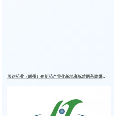
贝达药业（嵊州）创新药产业化基地高标准医药防爆冷库建造工程案例