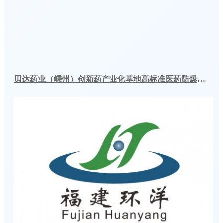
贝达药业（嵊州）创新药产业化基地高标准医药防爆冷库建造工程案例