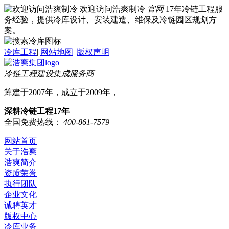
欢迎访问浩爽制冷
官网
17年冷链工程服
务经验，提供冷库设计、安装建造、维保及冷链园区规划方
案。
冷库工程
|
网站地图
|
版权声明
冷链工程建设集成服务商
筹建于2007年，成立于2009年，
深耕冷链工程17年
全国免费热线：
400-861-7579
网站首页
关于浩爽
浩爽简介
资质荣誉
执行团队
企业文化
诚聘英才
版权中心
冷库业务