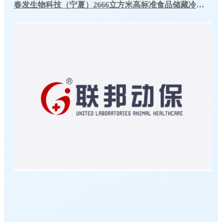
春发生物科技（宁夏）2666立方米高标准食品储藏冷库工程案例