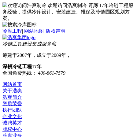
欢迎访问浩爽制冷
官网
17年冷链工程服
务经验，提供冷库设计、安装建造、维保及冷链园区规划方
案。
冷库工程
|
网站地图
|
版权声明
冷链工程建设集成服务商
筹建于2007年，成立于2009年，
深耕冷链工程17年
全国免费热线：
400-861-7579
网站首页
关于浩爽
浩爽简介
资质荣誉
执行团队
企业文化
诚聘英才
版权中心
冷库业务