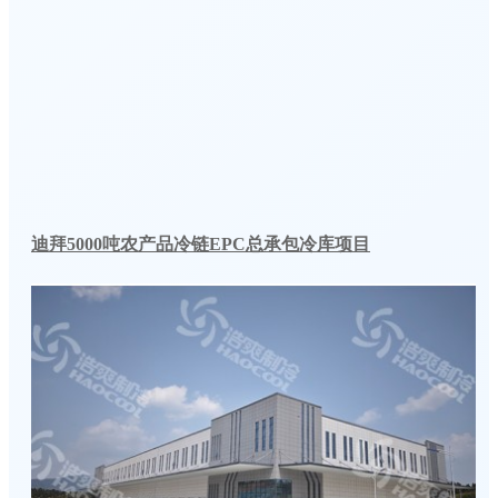
迪拜5000吨农产品冷链EPC总承包冷库项目