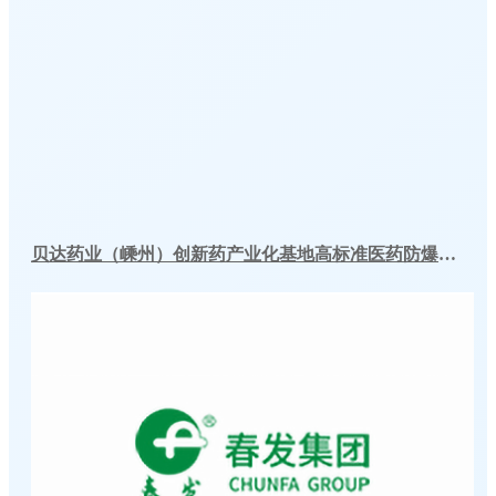
贝达药业（嵊州）创新药产业化基地高标准医药防爆冷库建造工程案例