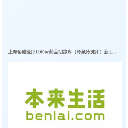
上海佰诚医疗1100㎡药品阴凉库（冷藏冷冻库）新工程案例