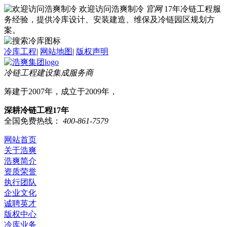
欢迎访问浩爽制冷
官网
17年冷链工程服
务经验，提供冷库设计、安装建造、维保及冷链园区规划方
案。
冷库工程
|
网站地图
|
版权声明
冷链工程建设集成服务商
筹建于2007年，成立于2009年，
深耕冷链工程17年
全国免费热线：
400-861-7579
网站首页
关于浩爽
浩爽简介
资质荣誉
执行团队
企业文化
诚聘英才
版权中心
冷库业务