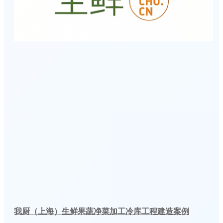
我厨（上海）生鲜果蔬净菜加工冷库工程建造案例