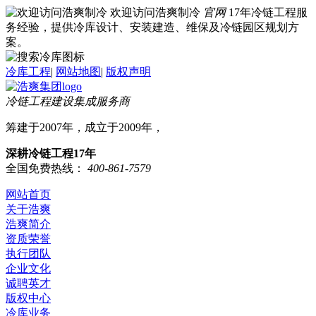
欢迎访问浩爽制冷
官网
17年冷链工程服
务经验，提供冷库设计、安装建造、维保及冷链园区规划方
案。
冷库工程
|
网站地图
|
版权声明
冷链工程建设集成服务商
筹建于2007年，成立于2009年，
深耕冷链工程17年
全国免费热线：
400-861-7579
网站首页
关于浩爽
浩爽简介
资质荣誉
执行团队
企业文化
诚聘英才
版权中心
冷库业务