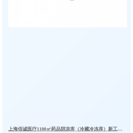
上海佰诚医疗1100㎡药品阴凉库（冷藏冷冻库）新工程案例