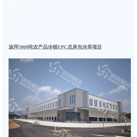
迪拜5000吨农产品冷链EPC总承包冷库项目