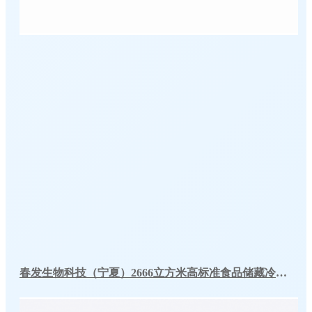
春发生物科技（宁夏）2666立方米高标准食品储藏冷库工程案例