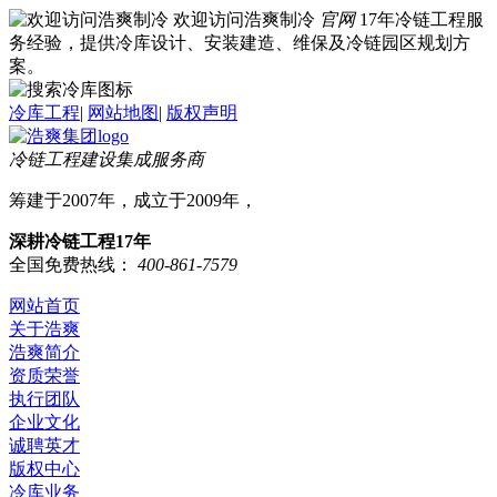
欢迎访问浩爽制冷
官网
17年冷链工程服
务经验，提供冷库设计、安装建造、维保及冷链园区规划方
案。
冷库工程
|
网站地图
|
版权声明
冷链工程建设集成服务商
筹建于2007年，成立于2009年，
深耕冷链工程17年
全国免费热线：
400-861-7579
网站首页
关于浩爽
浩爽简介
资质荣誉
执行团队
企业文化
诚聘英才
版权中心
冷库业务