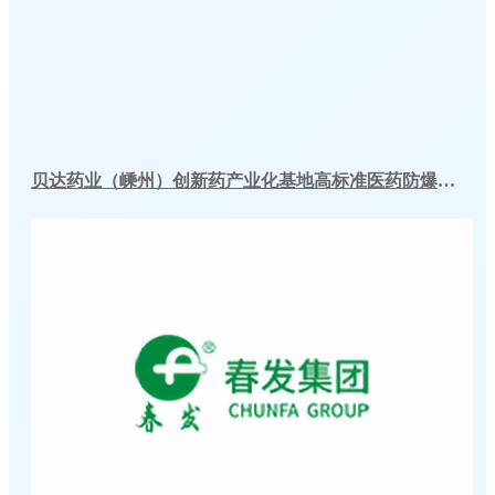
贝达药业（嵊州）创新药产业化基地高标准医药防爆冷库建造工程案例