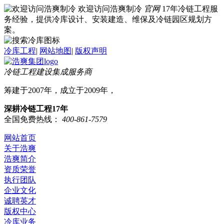
欢迎访问浩爽制冷
官网
17年冷链工程服
务经验，提供冷库设计、安装建造、维保及冷链园区规划方
案。
冷库工程
|
网站地图
|
版权声明
冷链工程建设集成服务商
筹建于2007年，成立于2009年，
深耕冷链工程17年
全国免费热线：
400-861-7579
网站首页
关于浩爽
浩爽简介
资质荣誉
执行团队
企业文化
诚聘英才
版权中心
冷库业务