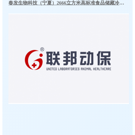
春发生物科技（宁夏）2666立方米高标准食品储藏冷库工程案例