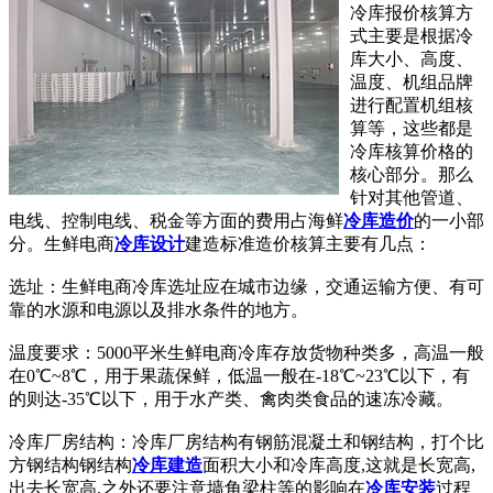
冷库报价核算方
式主要是根据冷
库大小、高度、
温度、机组品牌
进行配置机组核
算等，这些都是
冷库核算价格的
核心部分。那么
针对其他管道、
电线、控制电线、税金等方面的费用占海鲜
冷库造价
的一小部
分。生鲜电商
冷库设计
建造标准造价核算主要有几点：
选址：生鲜电商冷库选址应在城市边缘，交通运输方便、有可
靠的水源和电源以及排水条件的地方。
温度要求：5000平米生鲜电商冷库存放货物种类多，高温一般
在0℃~8℃，用于果蔬保鲜，低温一般在-18℃~23℃以下，有
的则达-35℃以下，用于水产类、禽肉类食品的速冻冷藏。
冷库厂房结构：冷库厂房结构有钢筋混凝土和钢结构，打个比
方钢结构钢结构
冷库建造
面积大小和冷库高度,这就是长宽高,
出去长宽高,之外还要注意墙角梁柱等的影响在
冷库安装
过程