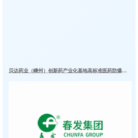
贝达药业（嵊州）创新药产业化基地高标准医药防爆冷库建造工程案例