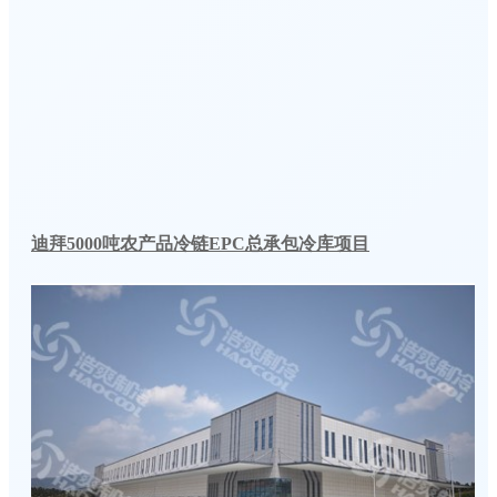
迪拜5000吨农产品冷链EPC总承包冷库项目