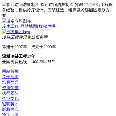
欢迎访问浩爽制冷
官网
17年冷链工程服
务经验，提供冷库设计、安装建造、维保及冷链园区规划方
案。
冷库工程
|
网站地图
|
版权声明
冷链工程建设集成服务商
筹建于2007年，成立于2009年，
深耕冷链工程17年
全国免费热线：
400-861-7579
网站首页
关于浩爽
浩爽简介
资质荣誉
执行团队
企业文化
诚聘英才
版权中心
冷库业务