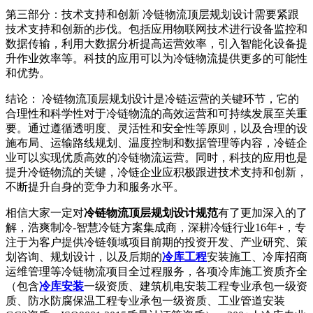
第三部分：技术支持和创新 冷链物流顶层规划设计需要紧跟
技术支持和创新的步伐。包括应用物联网技术进行设备监控和
数据传输，利用大数据分析提高运营效率，引入智能化设备提
升作业效率等。科技的应用可以为冷链物流提供更多的可能性
和优势。
结论： 冷链物流顶层规划设计是冷链运营的关键环节，它的
合理性和科学性对于冷链物流的高效运营和可持续发展至关重
要。通过遵循透明度、灵活性和安全性等原则，以及合理的设
施布局、运输路线规划、温度控制和数据管理等内容，冷链企
业可以实现优质高效的冷链物流运营。同时，科技的应用也是
提升冷链物流的关键，冷链企业应积极跟进技术支持和创新，
不断提升自身的竞争力和服务水平。
相信大家一定对
冷链物流顶层规划设计规范
有了更加深入的了
解，浩爽制冷-智慧冷链方案集成商，深耕冷链行业16年+，专
注于为客户提供冷链领域项目前期的投资开发、产业研究、策
划咨询、规划设计，以及后期的
冷库工程
安装施工、冷库招商
运维管理等冷链物流项目全过程服务，各项冷库施工资质齐全
（包含
冷库安装
一级资质、建筑机电安装工程专业承包一级资
质、防水防腐保温工程专业承包一级资质、工业管道安装