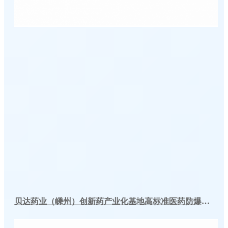
贝达药业（嵊州）创新药产业化基地高标准医药防爆冷库建造工程案例