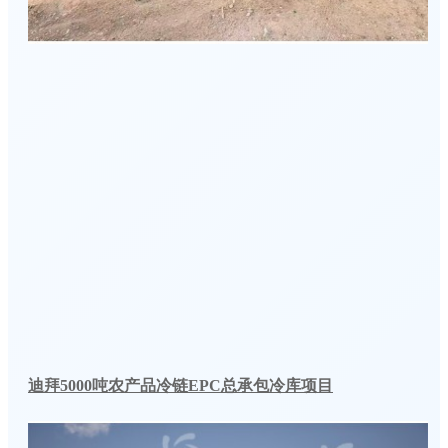
迪拜5000吨农产品冷链EPC总承包冷库项目