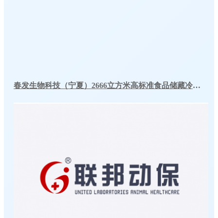
春发生物科技（宁夏）2666立方米高标准食品储藏冷库工程案例