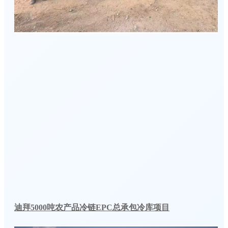
迪拜5000吨农产品冷链EPC总承包冷库项目