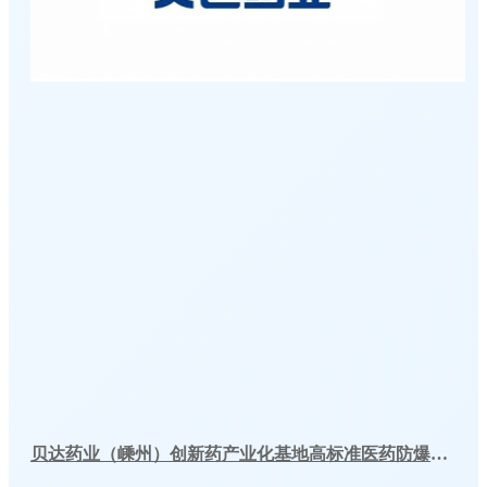
贝达药业（嵊州）创新药产业化基地高标准医药防爆冷库建造工程案例