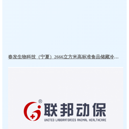
春发生物科技（宁夏）2666立方米高标准食品储藏冷库工程案例