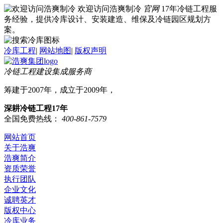
欢迎访问浩爽制冷
官网
17年冷链工程服
务经验，提供冷库设计、安装建造、维保及冷链园区规划方
案。
冷库工程
|
网站地图
|
版权声明
冷链工程建设集成服务商
筹建于2007年，成立于2009年，
深耕冷链工程17年
全国免费热线：
400-861-7579
网站首页
关于浩爽
浩爽简介
资质荣誉
执行团队
企业文化
诚聘英才
版权中心
冷库业务