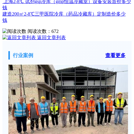
上海2-8℃ 试剂gsp冷库（gmp恒温冷藏室）设备安装造价多少
钱
建造200㎡2-8℃三甲医院冷库（药品冷藏库）定制造价多少
钱
阅读次数：
672
返回文章列表
行业案例
查看更多