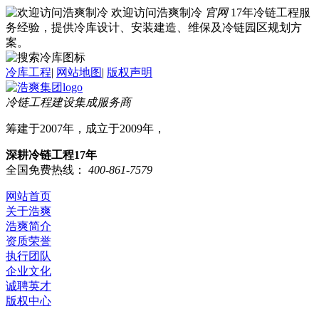
欢迎访问浩爽制冷
官网
17年冷链工程服
务经验，提供冷库设计、安装建造、维保及冷链园区规划方
案。
冷库工程
|
网站地图
|
版权声明
冷链工程建设集成服务商
筹建于2007年，成立于2009年，
深耕冷链工程17年
全国免费热线：
400-861-7579
网站首页
关于浩爽
浩爽简介
资质荣誉
执行团队
企业文化
诚聘英才
版权中心
冷库业务