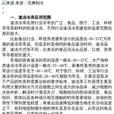
来源：浩爽制冷
>
<
一、速冻冷库应用范围
速冻冷库应用行业非常的广泛，食品、医疗、工业、科研
等等原材料的快速冷冻。不同行业速冻冷库建造的温度范围也
差距较大。
比如食品行业，即使库房通常设计的温度在-30~35℃为常
规的速冻库库温。但是及时是相同的食品速冻时间、速冻温
度、速冻方式等不同，出来后的食品无论从品质、口感、营养
等等都差距盛大。
常规的面食速冻的库的温度一般在-30~-35℃，水产海鲜
类速冻冷库设计温度一般在-35~-40℃，家禽牲畜类的速冻冷
库设计温度常见于-30~-38℃。对于医疗、科研、工业等行业
速冻库的应用温度则在-28~-80℃都较为常见。主要还是取决
于产品的性质和需要达标的要求标准。速冻库工作原理主要是
利用大量的制冷方式在细胞之间生成大的冰晶体，减少细胞内
水份外析，解冻时汁液流失少，细胞组织内部浓缩溶质、食品
组织、胶体以及各种成分相互接触的时间显著缩短，浓缩的危
害性下降到更低程度；将食品迅速降低到微生物生长活动温度
之下，有利地抵制微生物的增长及其生化反应，从而达到食品
长期不腐败，品质尚佳的一个状态。