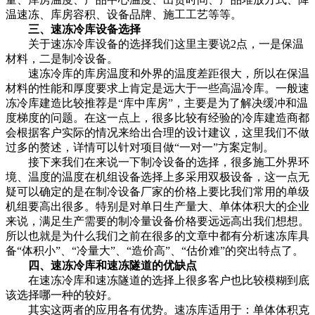
温速冻、库房容积、设备品牌、施工工艺等等。
三、速冻冷库设备选择
关于速冻冷库设备的选择我们这里主要说2点，一是保温
材料，二是制冷设备。
速冻冷库的库房温度和外界的温度差距很大，所以在保温
材料的性能和厚度要求上肯定是远大于一些高温冷库。一般速
冻冷库建造比较推荐是“库中库房”，主要是为了解决缓冲和温
度梯度的问题。在这一点上，很多比较有经验的冷库建造商都
会根据客户实际的情况来给出合理的设计建议，这里我们不做
过多的赘述，详情可以针对项目做“一对一”方案定制。
接下来我们在来说一下制冷设备的选择，很多施工外界环
境、温度的温度在机组设备选择上多采用双极设备，这一点无
疑可以确定的是在制冷设备厂家的价格上要比我们常用的单级
机组要高出很多。特别是对单日生产量大、单体体积大的企业
来说，满足生产需要的制冷量设备价格要远远高出我们想想。
所以也就是为什么我们之前在很多的文章中都有分析速冻库具
备“体积小”、“冷量大”、“造价高”、“估价难”的突出特点了。
四、速冻冷库和速冻隧道的优缺点
在速冻冷库和速冻隧道的选择上很多客户也比较模糊到底
该选择哪一种的较好。
其实这两者的应用各有优势。速冻库适用于：单体体积克