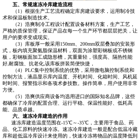
五、常规速冻冷库建造流程
（1）根据生产工艺流程确定库房建设要求，运用制冷技
术和保温板制造技术。
（2）浩爽制冷工程设计配置设备材料方案，生产工艺，
严格的质保管理，保证产品在每一个生产环节都层层把关，让
用户的要求变成现实。
（3）库板厚一般采用150mm、200mm双层叠加的安装形
式，板内填充聚氨脂保温材料，双面为涂塑彩钢板或不锈钢
板，彩钢板面加工成隐形槽，其重量轻，强度高、隔热性能
好,耐腐蚀、抗老化,该库板拼装简便快捷，
（4）PLC集中控制系统的优势，采用微电脑控制系统和
控制方法，液晶显示库内温度、开机时间、化箱时间、风机延
时时间、报警指示和各项术参技数。操作简单，用户使用非常
方便。
（5）浩爽供应商设备均选用进口的国际知名品牌，这些
都确保了冷库的配置合理、运行平稳、保温性能好、低耗高
能、品质卓越。
六、速冻冷库建造的作用
速冻库建造温度范围在-15℃～-35℃，主要用于食品、药
品、化工原料的快速冷冻。速冻冷库建造一般是配合低温冷藏
库和超低温冷库设计来使用的，快速冷冻将物品的温度降低到