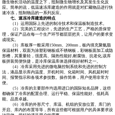
微生物长活动的温度之下，抵制微生物增长及其发生生化反
应。简单的说，低温速冻库建造的作用就是对贮藏物品进行快
速冷冻，抵制物品的一系列反应。
七、速冻冷库建造的特点
（1）运用国际上先进的制冷技术和保温板制造技术。
（2）完美的工程设计，先进的生产工艺，严格的质保管
理，保证产品在每一个生产环节都层层把关，让用户的要求变
成现实。
（3）库板厚一般采用150mm、200mm，板内填充聚氨脂
保温材料，双面为涂塑彩钢板或不锈钢板，彩钢板面加工成隐
形槽，其重量轻，强度高、隔热性能好,耐腐蚀、抗老化,该库
板拼装简便快捷，是冷库保温库体选择很好材料之一。
（4）冷库采用先进的微电脑控制系统和先进的控制方
法，液晶显示库内温度、开机时间、化箱时间、风机延时时
间、报警指示和各项术参技数。操作简单，用户使用非常方
便。
（5）冷库的主要部件均选用进口的国际知名品牌，这些
都确保了冷库的配置合理、运行平稳、保温性能好、低耗高
能、品质卓越。
（6）冷库的外形尺寸、库温、机组的安放位置、库门的
开启、库内的布置等等，所有这些都可根据用户的具体要求设