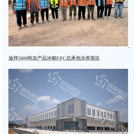
迪拜5000吨农产品冷链EPC总承包冷库项目