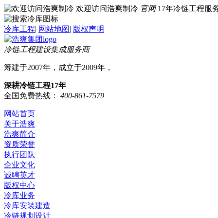
欢迎访问浩爽制冷
官网
17年冷链工程
冷库工程
|
网站地图
|
版权声明
冷链工程建设集成服务商
筹建于2007年，成立于2009年，
深耕冷链工程17年
全国免费热线：
400-861-7579
网站首页
关于浩爽
浩爽简介
资质荣誉
执行团队
企业文化
诚聘英才
版权中心
冷库业务
冷库安装建造
冷链规划设计