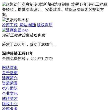
欢迎访问浩爽制冷
官网
17年冷链工程服
务经验，提供冷库设计、安装建造、维保及冷链园区规划方
案。
冷库工程
|
网站地图
|
版权声明
冷链工程建设集成服务商
筹建于2007年，成立于2009年，
深耕冷链工程17年
全国免费热线：
400-861-7579
网站首页
关于浩爽
浩爽简介
资质荣誉
执行团队
企业文化
诚聘英才
版权中心
冷库业务