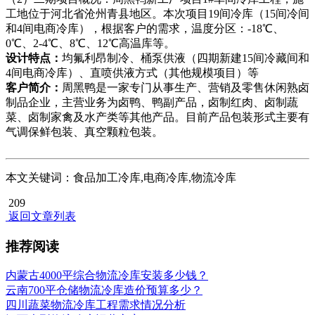
工地位于河北省沧州青县地区。本次项目19间冷库（15间冷间
和4间电商冷库），根据客户的需求，温度分区：-18℃、
0℃、2-4℃、8℃、12℃高温库等。
设计特点：
均氟利昂制冷、桶泵供液（四期新建15间冷藏间和
4间电商冷库）、直喷供液方式（其他规模项目）等
客户简介：
周黑鸭是一家专门从事生产、营销及零售休闲熟卤
制品企业，主营业务为卤鸭、鸭副产品，卤制红肉、卤制蔬
菜、卤制家禽及水产类等其他产品。目前产品包装形式主要有
气调保鲜包装、真空颗粒包装。
本文关键词：食品加工冷库,电商冷库,物流冷库
209
返回文章列表
推荐阅读
内蒙古4000平综合物流冷库安装多少钱？
云南700平仓储物流冷库造价预算多少？
四川蔬菜物流冷库工程需求情况分析