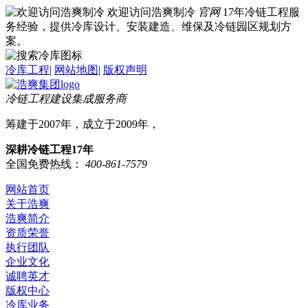
欢迎访问浩爽制冷
官网
17年冷链工程服
务经验，提供冷库设计、安装建造、维保及冷链园区规划方
案。
冷库工程
|
网站地图
|
版权声明
冷链工程建设集成服务商
筹建于2007年，成立于2009年，
深耕冷链工程17年
全国免费热线：
400-861-7579
网站首页
关于浩爽
浩爽简介
资质荣誉
执行团队
企业文化
诚聘英才
版权中心
冷库业务