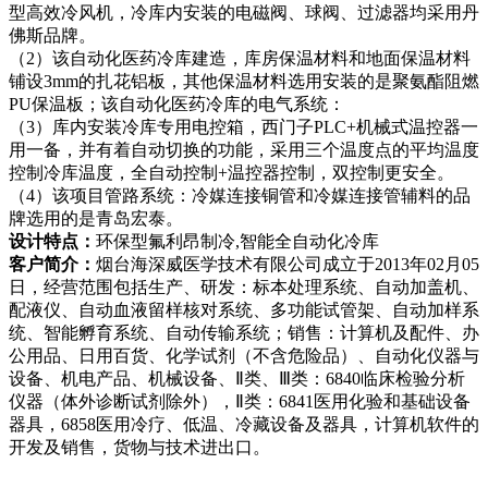
型高效冷风机，冷库内安装的电磁阀、球阀、过滤器均采用丹
佛斯品牌。
（2）该自动化医药冷库建造，库房保温材料和地面保温材料
铺设3mm的扎花铝板，其他保温材料选用安装的是聚氨酯阻燃
PU保温板；该自动化医药冷库的电气系统：
（3）库内安装冷库专用电控箱，西门子PLC+机械式温控器一
用一备，并有着自动切换的功能，采用三个温度点的平均温度
控制冷库温度，全自动控制+温控器控制，双控制更安全。
（4）该项目管路系统：冷媒连接铜管和冷媒连接管辅料的品
牌选用的是青岛宏泰。
设计特点：
环保型氟利昂制冷,智能全自动化冷库
客户简介：
烟台海深威医学技术有限公司成立于2013年02月05
日，经营范围包括生产、研发：标本处理系统、自动加盖机、
配液仪、自动血液留样核对系统、多功能试管架、自动加样系
统、智能孵育系统、自动传输系统；销售：计算机及配件、办
公用品、日用百货、化学试剂（不含危险品）、自动化仪器与
设备、机电产品、机械设备、Ⅱ类、Ⅲ类：6840临床检验分析
仪器（体外诊断试剂除外），Ⅱ类：6841医用化验和基础设备
器具，6858医用冷疗、低温、冷藏设备及器具，计算机软件的
开发及销售，货物与技术进出口。