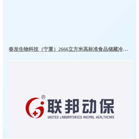
春发生物科技（宁夏）2666立方米高标准食品储藏冷库工程案例