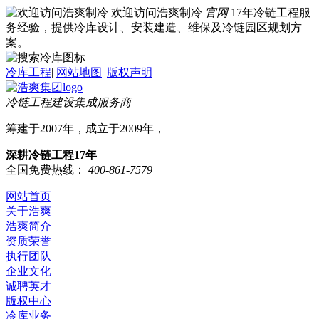
欢迎访问浩爽制冷
官网
17年冷链工程服
务经验，提供冷库设计、安装建造、维保及冷链园区规划方
案。
冷库工程
|
网站地图
|
版权声明
冷链工程建设集成服务商
筹建于2007年，成立于2009年，
深耕冷链工程17年
全国免费热线：
400-861-7579
网站首页
关于浩爽
浩爽简介
资质荣誉
执行团队
企业文化
诚聘英才
版权中心
冷库业务