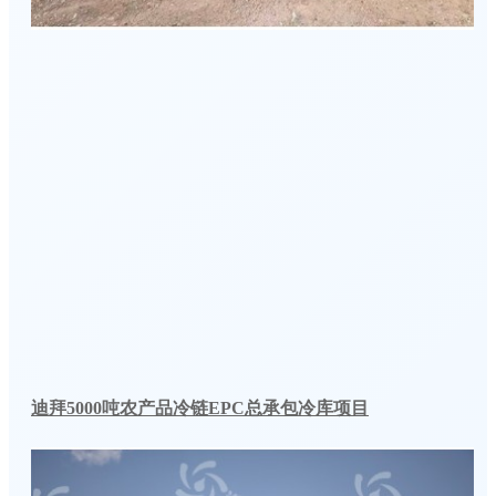
迪拜5000吨农产品冷链EPC总承包冷库项目