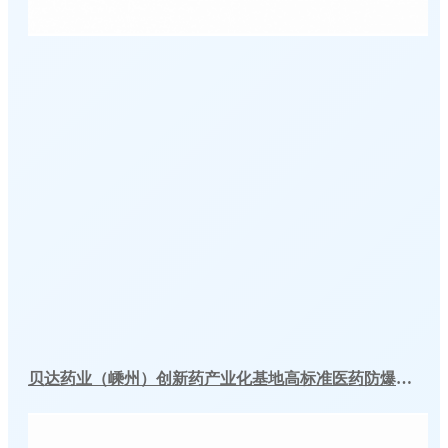
贝达药业（嵊州）创新药产业化基地高标准医药防爆冷库建造工程案例