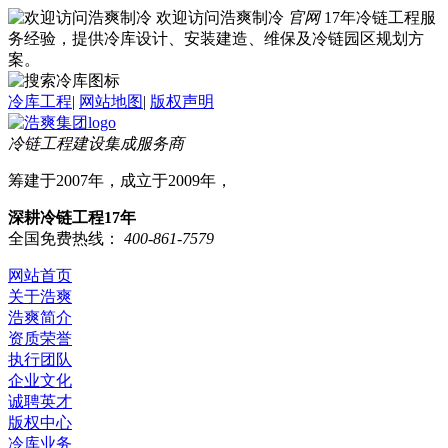
欢迎访问浩爽制冷
官网
17年冷链工程服
务经验，提供冷库设计、安装建造、维保及冷链园区规划方
案。
冷库工程
|
网站地图
|
版权声明
冷链工程建设集成服务商
筹建于2007年，成立于2009年，
深耕冷链工程17年
全国免费热线：
400-861-7579
网站首页
关于浩爽
浩爽简介
资质荣誉
执行团队
企业文化
诚聘英才
版权中心
冷库业务