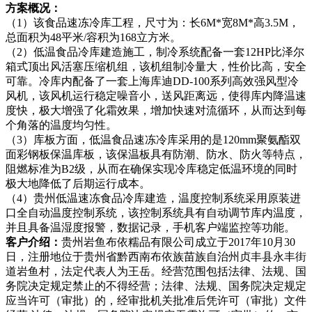
方案概况：
（1）该食品速冻冷库工程，尺寸为：长6M*宽8M*高3.5M，
总面积为48平米/容积为168立方米。
（2）低温食品冷库建造施工，制冷系统配备一套12HP比泽尔
箱式顶出风活塞压缩机组，该机组制冷量大，性价比高，安全
可靠。冷库内配备了一套上海库迪DD-100系列高效强风型冷
风机，该风机运行稳定噪音小，送风距离远，使得库内降温速
度快，极大增强了化霜效果，增加快速对流循环，从而达到每
个角落的温度均匀性。
（3）库板方面，低温食品速冻冷库采用的是120mm聚氨酯双
面彩钢板保温库板，该保温板具有防潮、防水、防火等特点，
阻燃标准为B2级，从而在确保实现冷库稳定低温环境的同时
极大地降低了后期运行成本。
（4）贵州低温速冻食品冷库建造，温度控制系统采用原装进
口全自动温度控制系统，该控制系统具有自动调节库内温度，
并且具备温湿度报警，数据记录，手机客户端监控等功能。
客户介绍：
贵州岩鱼布依糯品有限公司成立于2017年10月30
日，注册地位于贵州省黔西南布依族苗族自治州贞丰县永丰街
道岩鱼村，法定代表人为王岳。经营范围包括法律、法规、国
务院决定规定禁止的不得经营；法律、法规、国务院决定规定
应当许可（审批）的，经审批机关批准后凭许可（审批）文件