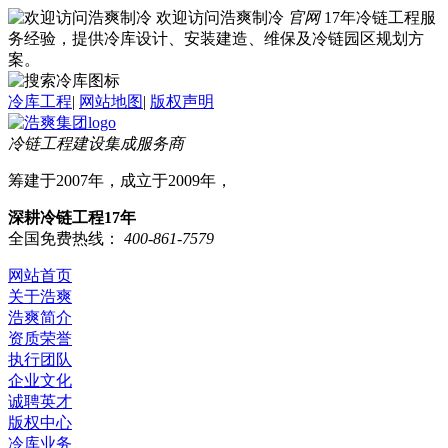
欢迎访问浩爽制冷
官网
17年冷链工程服
务经验，提供冷库设计、安装建造、维保及冷链园区规划方
案。
冷库工程
|
网站地图
|
版权声明
冷链工程建设集成服务商
筹建于2007年，成立于2009年，
深耕冷链工程17年
全国免费热线：
400-861-7579
网站首页
关于浩爽
浩爽简介
资质荣誉
执行团队
企业文化
诚聘英才
版权中心
冷库业务