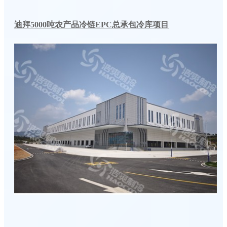
迪拜5000吨农产品冷链EPC总承包冷库项目