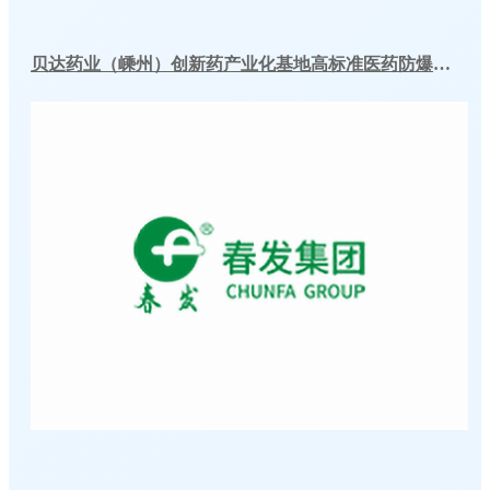
贝达药业（嵊州）创新药产业化基地高标准医药防爆冷库建造工程案例