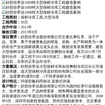
工程类别：
保鲜冷库工程,大型冷库
工程周期：
30天
合作年份：
2011年
验收日期：
2011年8月
项目需求：
好想你枣业股份有限公司主要从事红枣、冻干产
品、坚果、果干等健康食品的研发、采购、生产和销售为一体
的农业产业化国家级重点龙头企业。根据业务发展需要，建造
大型保鲜冷库，该冷库由我司浩爽制冷承建，双方2011年7月
签约合作，该工程于2011年8月竣工，验收工作一次通过。截
止目前，冷库仍正常运作当中。
方案概况：
好想你枣业大型保鲜冷库由浩爽制冷武汉分公司项
目部承建，该大型保鲜冷库是好想你有限公司在全国第一座冷
库，温度要求0度到5度，1千吨枣保鲜冷库。
设计特点：
环保型氟利昂制冷,直膨式供液
客户简介：
好想你枣业股份有限公司作为国内红枣行业规模更
大，技术更先进，产品种类更多，销售网络覆盖更全的企业，
其前身源自1997年成立的河南省新郑奥星实业有限公司。2008
年9月，深圳市创新投资集团、郑州百瑞创新资本、北京秉原