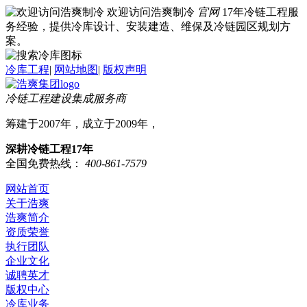
欢迎访问浩爽制冷
官网
17年冷链工程服
务经验，提供冷库设计、安装建造、维保及冷链园区规划方
案。
冷库工程
|
网站地图
|
版权声明
冷链工程建设集成服务商
筹建于2007年，成立于2009年，
深耕冷链工程17年
全国免费热线：
400-861-7579
网站首页
关于浩爽
浩爽简介
资质荣誉
执行团队
企业文化
诚聘英才
版权中心
冷库业务