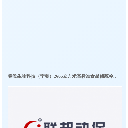
春发生物科技（宁夏）2666立方米高标准食品储藏冷库工程案例