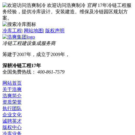
欢迎访问浩爽制冷
官网
17年冷链工程服
务经验，提供冷库设计、安装建造、维保及冷链园区规划方
案。
冷库工程
|
网站地图
|
版权声明
冷链工程建设集成服务商
筹建于2007年，成立于2009年，
深耕冷链工程17年
全国免费热线：
400-861-7579
网站首页
关于浩爽
浩爽简介
资质荣誉
执行团队
企业文化
诚聘英才
版权中心
冷库业务