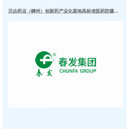
贝达药业（嵊州）创新药产业化基地高标准医药防爆冷库建造工程案例