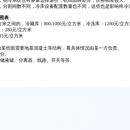
，制冷系统也有多重选择途径，机组品牌差异，价格相差较大。
，分割间数不同，冷库设备配置数量也不同，这些也是影响终冷
照表
米之间的，冷藏库：800-1000元/立方米，冷冻库：1200元/立方
：280元/立方米
5元/立方米
如某些面需要地基混凝土等结构，看具体情况由某一方负责。
分。
储液罐、分离器、线路、开关等等。