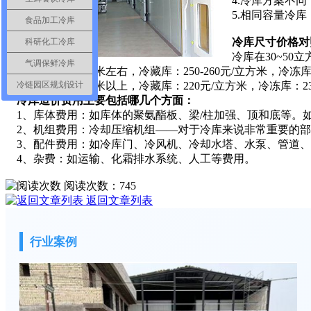
4.冷库方案不同
5.相同容量冷库
食品加工冷库
冷库尺寸价格对
科研化工冷库
冷库在30~50立方
气调保鲜冷库
冷库在1000立方米左右，冷藏库：250-260元/立方米，冷冻库
冷库在1000立方米以上，冷藏库：220元/立方米，冷冻库：23
冷链园区规划设计
冷库造价费用主要包括哪几个方面：
1、库体费用：如库体的聚氨酯板、梁/柱加强、顶和底等。
2、机组费用：冷却压缩机组——对于冷库来说非常重要的部
3、配件费用：如冷库门、冷风机、冷却水塔、水泵、管道、
4、杂费：如运输、化霜排水系统、人工等费用。
阅读次数：
745
返回文章列表
行业案例