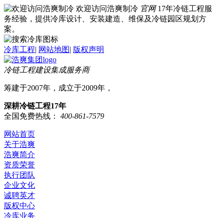
欢迎访问浩爽制冷
官网
17年冷链工程服
务经验，提供冷库设计、安装建造、维保及冷链园区规划方
案。
冷库工程
|
网站地图
|
版权声明
冷链工程建设集成服务商
筹建于2007年，成立于2009年，
深耕冷链工程17年
全国免费热线：
400-861-7579
网站首页
关于浩爽
浩爽简介
资质荣誉
执行团队
企业文化
诚聘英才
版权中心
冷库业务