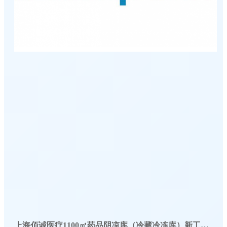
上海佰诚医疗1100㎡药品阴凉库（冷藏冷冻库）新工程案例