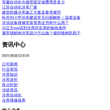
安徽自动化仓储货架定做费用是多少
江苏自动化冷库厂家
建造防爆冷库施工方案及要求规范
杜尚别小型冷库建设常见问题解析｜温度设备
冷冻设备维修安装资质证书有什么用？
20立方gsp试剂冷库药监局的验收条件
屠宰场鲜肉冷库设计怎么做？储存猪肉防风干
资讯中心
INFORMATION
公司新闻
行业资讯
冷库知识
冷库造价
焦点时刻
冷链资讯
冷库自动化
冷库维修保养