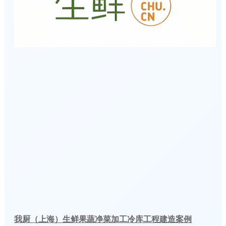
我厨（上海）生鲜果蔬净菜加工冷库工程建造案例