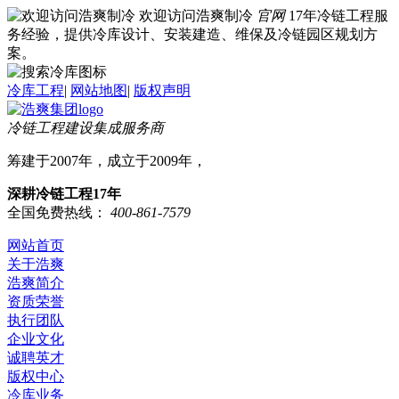
欢迎访问浩爽制冷
官网
17年冷链工程服
务经验，提供冷库设计、安装建造、维保及冷链园区规划方
案。
冷库工程
|
网站地图
|
版权声明
冷链工程建设集成服务商
筹建于2007年，成立于2009年，
深耕冷链工程17年
全国免费热线：
400-861-7579
网站首页
关于浩爽
浩爽简介
资质荣誉
执行团队
企业文化
诚聘英才
版权中心
冷库业务