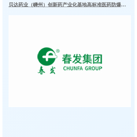
贝达药业（嵊州）创新药产业化基地高标准医药防爆冷库建造工程案例