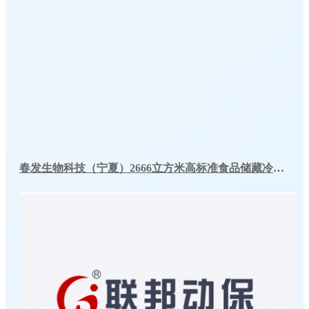
春发生物科技（宁夏）2666立方米高标准食品储藏冷库工程案例