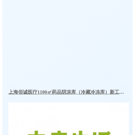
上海佰诚医疗1100㎡药品阴凉库（冷藏冷冻库）新工程案例