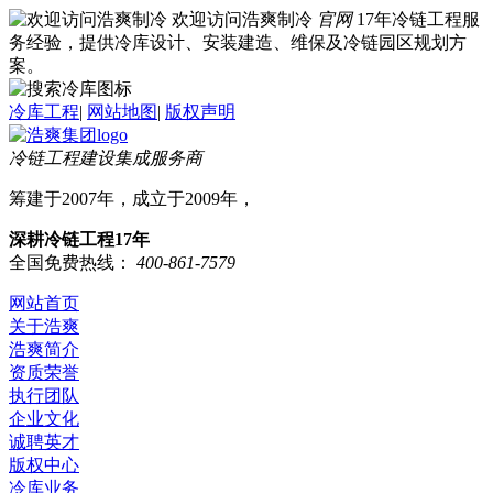
欢迎访问浩爽制冷
官网
17年冷链工程服
务经验，提供冷库设计、安装建造、维保及冷链园区规划方
案。
冷库工程
|
网站地图
|
版权声明
冷链工程建设集成服务商
筹建于2007年，成立于2009年，
深耕冷链工程17年
全国免费热线：
400-861-7579
网站首页
关于浩爽
浩爽简介
资质荣誉
执行团队
企业文化
诚聘英才
版权中心
冷库业务