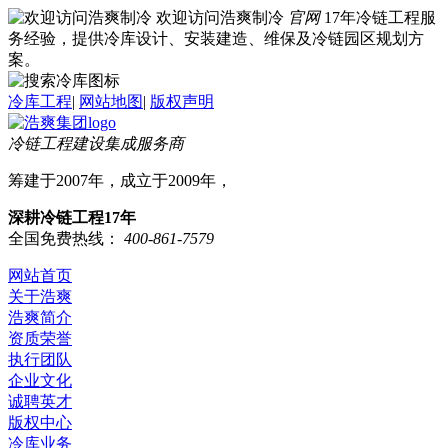
欢迎访问浩爽制冷
官网
17年冷链工程服
务经验，提供冷库设计、安装建造、维保及冷链园区规划方
案。
冷库工程
|
网站地图
|
版权声明
冷链工程建设集成服务商
筹建于2007年，成立于2009年，
深耕冷链工程17年
全国免费热线：
400-861-7579
网站首页
关于浩爽
浩爽简介
资质荣誉
执行团队
企业文化
诚聘英才
版权中心
冷库业务