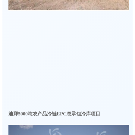
迪拜5000吨农产品冷链EPC总承包冷库项目