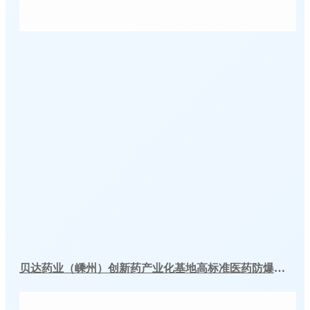
贝达药业（嵊州）创新药产业化基地高标准医药防爆冷库建造工程案例