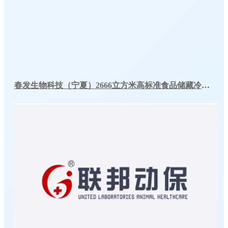
春发生物科技（宁夏）2666立方米高标准食品储藏冷库工程案例