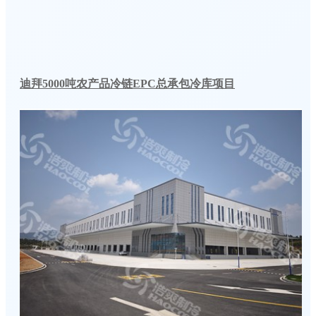
迪拜5000吨农产品冷链EPC总承包冷库项目