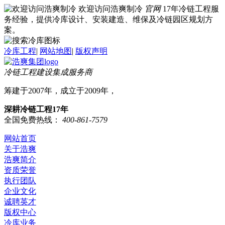
欢迎访问浩爽制冷
官网
17年冷链工程服
务经验，提供冷库设计、安装建造、维保及冷链园区规划方
案。
冷库工程
|
网站地图
|
版权声明
冷链工程建设集成服务商
筹建于2007年，成立于2009年，
深耕冷链工程17年
全国免费热线：
400-861-7579
网站首页
关于浩爽
浩爽简介
资质荣誉
执行团队
企业文化
诚聘英才
版权中心
冷库业务