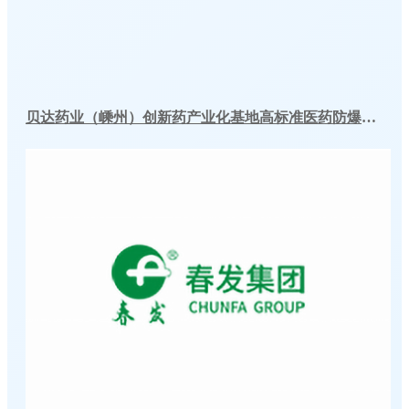
贝达药业（嵊州）创新药产业化基地高标准医药防爆冷库建造工程案例