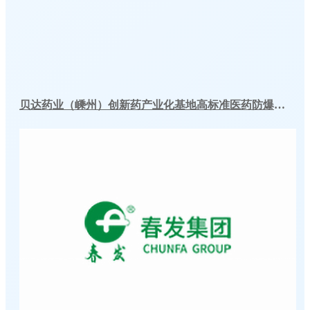
贝达药业（嵊州）创新药产业化基地高标准医药防爆冷库建造工程案例