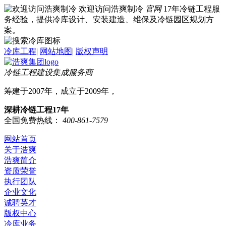
欢迎访问浩爽制冷
官网
17年冷链工程服
务经验，提供冷库设计、安装建造、维保及冷链园区规划方
案。
冷库工程
|
网站地图
|
版权声明
冷链工程建设集成服务商
筹建于2007年，成立于2009年，
深耕冷链工程17年
全国免费热线：
400-861-7579
网站首页
关于浩爽
浩爽简介
资质荣誉
执行团队
企业文化
诚聘英才
版权中心
冷库业务