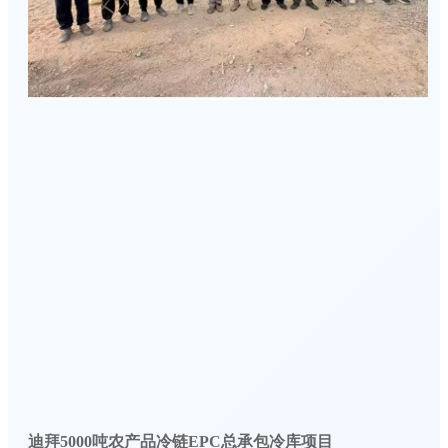
迪拜5000吨农产品冷链EPC总承包冷库项目