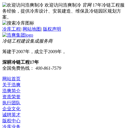
欢迎访问浩爽制冷
官网
17年冷链工程服
务经验，提供冷库设计、安装建造、维保及冷链园区规划方
案。
冷库工程
|
网站地图
|
版权声明
冷链工程建设集成服务商
筹建于2007年，成立于2009年，
深耕冷链工程17年
全国免费热线：
400-861-7579
网站首页
关于浩爽
浩爽简介
资质荣誉
执行团队
企业文化
诚聘英才
版权中心
冷库业务