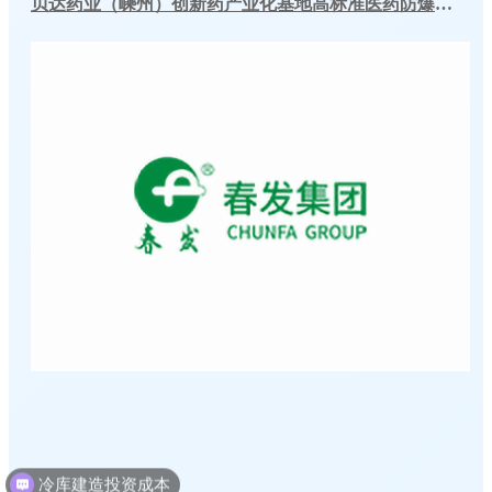
贝达药业（嵊州）创新药产业化基地高标准医药防爆冷库建造工程案例