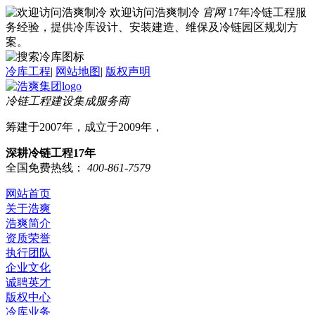
欢迎访问浩爽制冷
官网
17年冷链工程服
务经验，提供冷库设计、安装建造、维保及冷链园区规划方
案。
冷库工程
|
网站地图
|
版权声明
冷链工程建设集成服务商
筹建于2007年，成立于2009年，
深耕冷链工程17年
全国免费热线：
400-861-7579
网站首页
关于浩爽
浩爽简介
资质荣誉
执行团队
企业文化
诚聘英才
版权中心
冷库业务