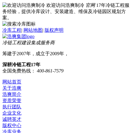
欢迎访问浩爽制冷
官网
17年冷链工程服
务经验，提供冷库设计、安装建造、维保及冷链园区规划方
案。
冷库工程
|
网站地图
|
版权声明
冷链工程建设集成服务商
筹建于2007年，成立于2009年，
深耕冷链工程17年
全国免费热线：
400-861-7579
网站首页
关于浩爽
浩爽简介
资质荣誉
执行团队
企业文化
诚聘英才
版权中心
冷库业务