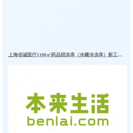
上海佰诚医疗1100㎡药品阴凉库（冷藏冷冻库）新工程案例