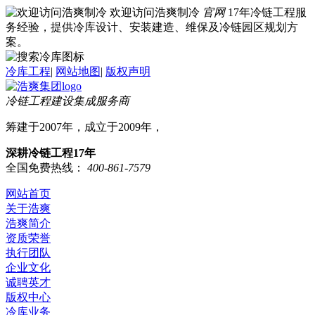
欢迎访问浩爽制冷
官网
17年冷链工程服
务经验，提供冷库设计、安装建造、维保及冷链园区规划方
案。
冷库工程
|
网站地图
|
版权声明
冷链工程建设集成服务商
筹建于2007年，成立于2009年，
深耕冷链工程17年
全国免费热线：
400-861-7579
网站首页
关于浩爽
浩爽简介
资质荣誉
执行团队
企业文化
诚聘英才
版权中心
冷库业务