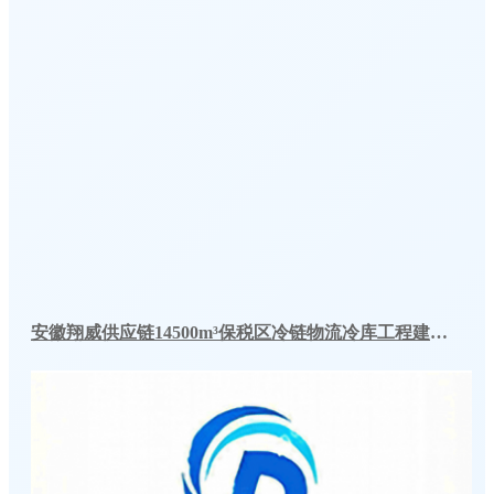
安徽翔威供应链14500m³保税区冷链物流冷库工程建造案例