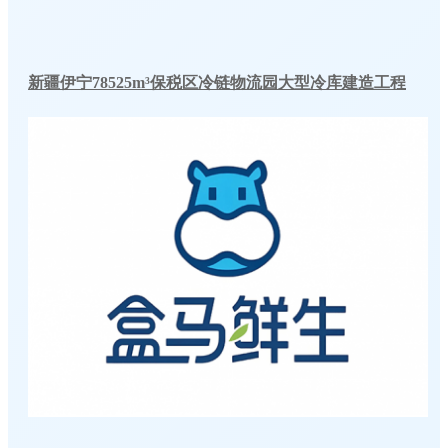
新疆伊宁78525m³保税区冷链物流园大型冷库建造工程