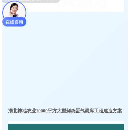
湖北神地农业10000平方大型鲜鸡蛋气调库工程建造方案