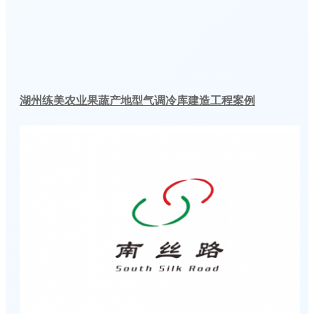
湖州练美农业果蔬产地型气调冷库建造工程案例