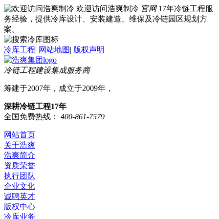
欢迎访问浩爽制冷
官网
17年冷链工程服
务经验，提供冷库设计、安装建造、维保及冷链园区规划方
案。
冷库工程
|
网站地图
|
版权声明
冷链工程建设集成服务商
筹建于2007年，成立于2009年，
深耕冷链工程17年
全国免费热线：
400-861-7579
网站首页
关于浩爽
浩爽简介
资质荣誉
执行团队
企业文化
诚聘英才
版权中心
冷库业务