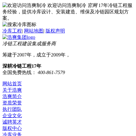
欢迎访问浩爽制冷
官网
17年冷链工程服
务经验，提供冷库设计、安装建造、维保及冷链园区规划方
案。
冷库工程
|
网站地图
|
版权声明
冷链工程建设集成服务商
筹建于2007年，成立于2009年，
深耕冷链工程17年
全国免费热线：
400-861-7579
网站首页
关于浩爽
浩爽简介
资质荣誉
执行团队
企业文化
诚聘英才
版权中心
冷库业务