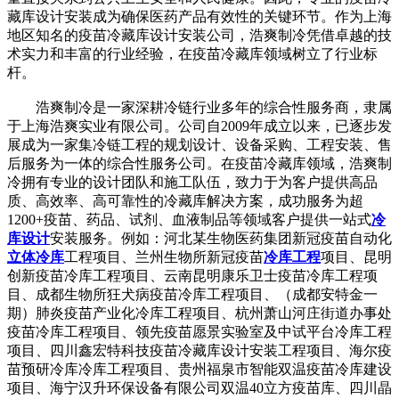
藏库设计安装成为确保医药产品有效性的关键环节。作为上海
地区知名的疫苗冷藏库设计安装公司，浩爽制冷凭借卓越的技
术实力和丰富的行业经验，在疫苗冷藏库领域树立了行业标
杆。
浩爽制冷是一家深耕冷链行业多年的综合性服务商，隶属
于上海浩爽实业有限公司。公司自2009年成立以来，已逐步发
展成为一家集冷链工程的规划设计、设备采购、工程安装、售
后服务为一体的综合性服务公司。在疫苗冷藏库领域，浩爽制
冷拥有专业的设计团队和施工队伍，致力于为客户提供高品
质、高效率、高可靠性的冷藏库解决方案，成功服务为超
1200+疫苗、药品、试剂、血液制品等领域客户提供一站式
冷
库设计
安装服务。例如：河北某生物医药集团新冠疫苗自动化
立体冷库
工程项目、兰州生物所新冠疫苗
冷库工程
项目、昆明
创新疫苗冷库工程项目、云南昆明康乐卫士疫苗冷库工程项
目、成都生物所狂犬病疫苗冷库工程项目、（成都安特金一
期）肺炎疫苗产业化冷库工程项目、杭州萧山河庄街道办事处
疫苗冷库工程项目、领先疫苗愿景实验室及中试平台冷库工程
项目、四川鑫宏特科技疫苗冷藏库设计安装工程项目、海尔疫
苗预研冷库冷库工程项目、贵州福泉市智能双温疫苗冷库建设
项目、海宁汉升环保设备有限公司双温40立方疫苗库、四川晶