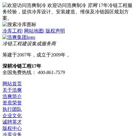
欢迎访问浩爽制冷
官网
17年冷链工程服
务经验，提供冷库设计、安装建造、维保及冷链园区规划方
案。
冷库工程
|
网站地图
|
版权声明
冷链工程建设集成服务商
筹建于2007年，成立于2009年，
深耕冷链工程17年
全国免费热线：
400-861-7579
网站首页
关于浩爽
浩爽简介
资质荣誉
执行团队
企业文化
诚聘英才
版权中心
冷库业务