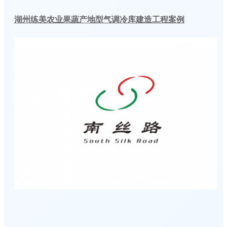
湖州练美农业果蔬产地型气调冷库建造工程案例