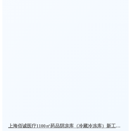
上海佰诚医疗1100㎡药品阴凉库（冷藏冷冻库）新工程案例