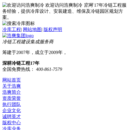
欢迎访问浩爽制冷
官网
17年冷链工程服
务经验，提供冷库设计、安装建造、维保及冷链园区规划方
案。
冷库工程
|
网站地图
|
版权声明
冷链工程建设集成服务商
筹建于2007年，成立于2009年，
深耕冷链工程17年
全国免费热线：
400-861-7579
网站首页
关于浩爽
浩爽简介
资质荣誉
执行团队
企业文化
诚聘英才
版权中心
冷库业务